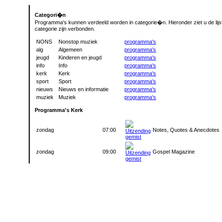
Categori�n
Programma's kunnen verdeeld worden in categorie�n. Hieronder ziet u de lijst
categorie zijn verbonden.
NONS
Nonstop muziek
programma's
alg
Algemeen
programma's
jeugd
Kinderen en jeugd
programma's
info
Info
programma's
kerk
Kerk
programma's
sport
Sport
programma's
nieuws
Nieuws en informatie
programma's
muziek
Muziek
programma's
Programma's Kerk
zondag
07:00
Notes, Quotes & Anecdotes
zondag
09:00
Gospel Magazine